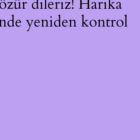
özür dileriz! Harika
çinde yeniden kontrol