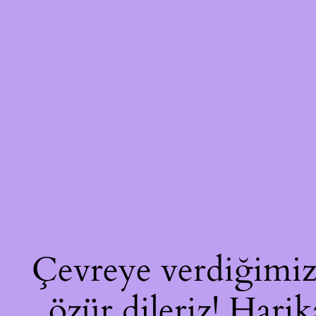
Çevreye verdiğimiz 
özür dileriz! Harik