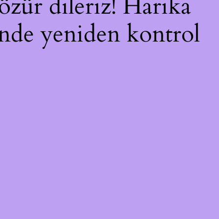
özür dileriz! Harika
çinde yeniden kontrol