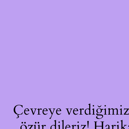
Çevreye verdiğimiz 
özür dileriz! Harik