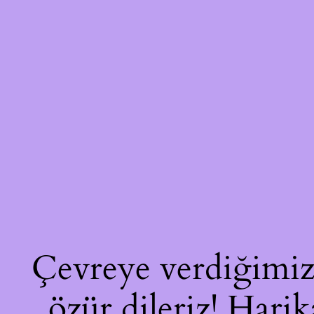
Çevreye verdiğimiz 
özür dileriz! Harik