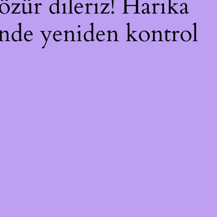
özür dileriz! Harika
çinde yeniden kontrol