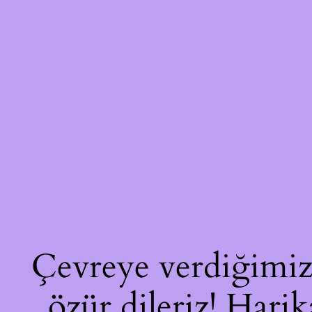
Çevreye verdiğimiz 
özür dileriz! Harik