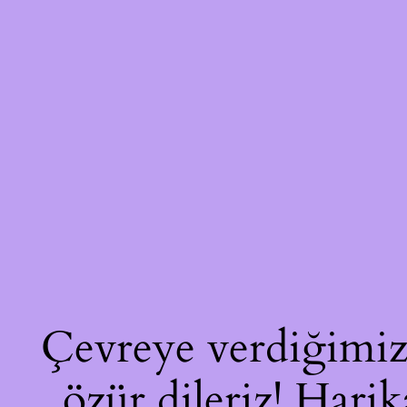
Çevreye verdiğimiz 
özür dileriz! Harik