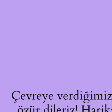
Çevreye verdiğimiz 
özür dileriz! Harik