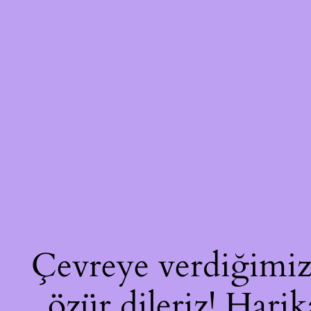
Çevreye verdiğimiz 
özür dileriz! Harik