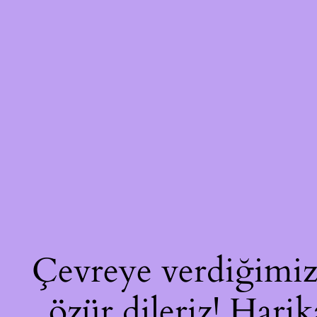
Çevreye verdiğimiz 
özür dileriz! Harik