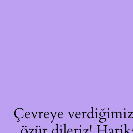
Çevreye verdiğimiz 
özür dileriz! Harik