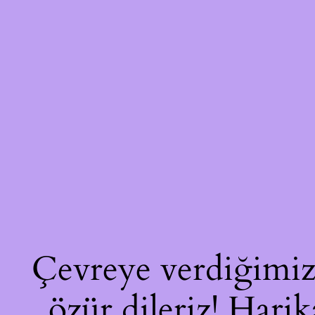
Çevreye verdiğimiz 
özür dileriz! Harik