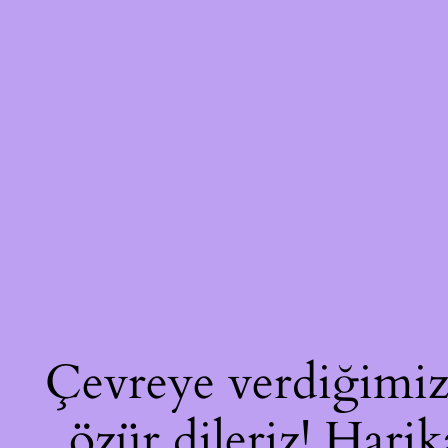
Çevreye verdiğimiz 
özür dileriz! Harik