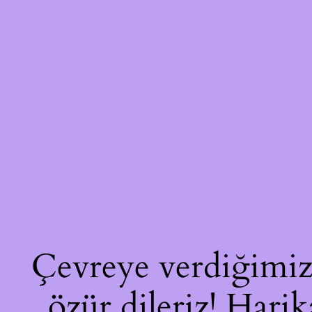
Çevreye verdiğimiz 
özür dileriz! Harik