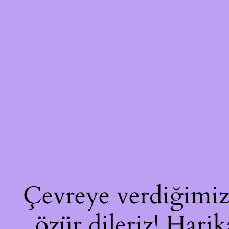
Çevreye verdiğimiz 
özür dileriz! Harik