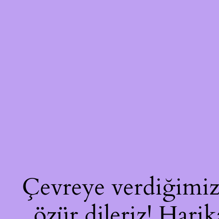
Çevreye verdiğimiz 
özür dileriz! Harik