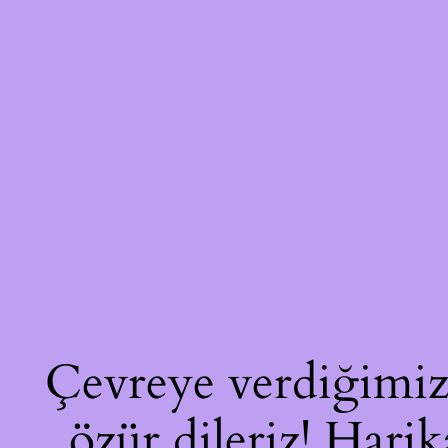
Çevreye verdiğimiz 
özür dileriz! Harik