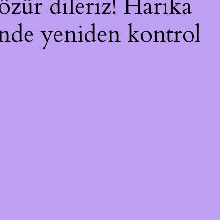
özür dileriz! Harika
çinde yeniden kontrol