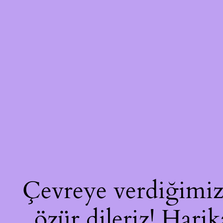
Çevreye verdiğimiz 
özür dileriz! Harik