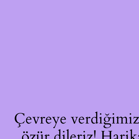
Çevreye verdiğimiz 
özür dileriz! Harik