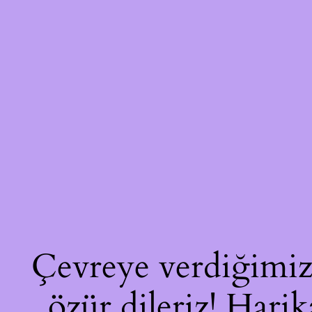
Çevreye verdiğimiz 
özür dileriz! Harik