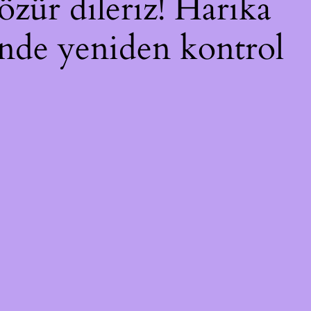
özür dileriz! Harika
çinde yeniden kontrol