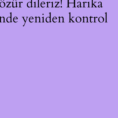
özür dileriz! Harika
çinde yeniden kontrol