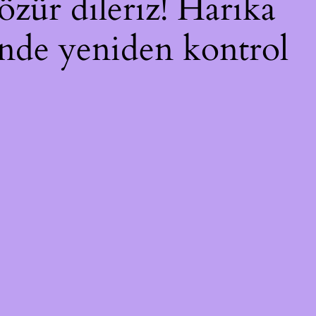
özür dileriz! Harika
çinde yeniden kontrol