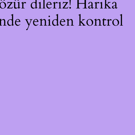
özür dileriz! Harika
çinde yeniden kontrol