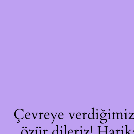
Çevreye verdiğimiz 
özür dileriz! Harik