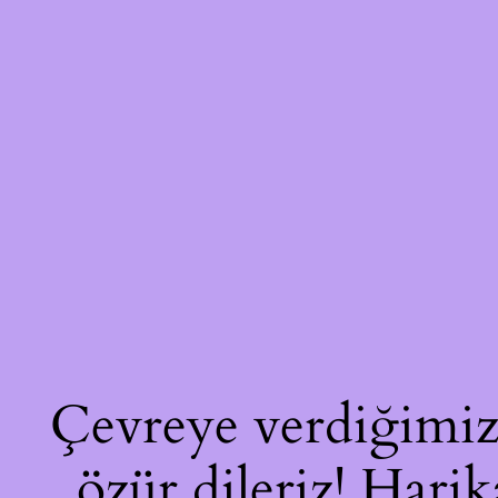
Çevreye verdiğimiz 
özür dileriz! Harik