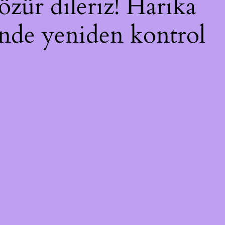
özür dileriz! Harika
çinde yeniden kontrol