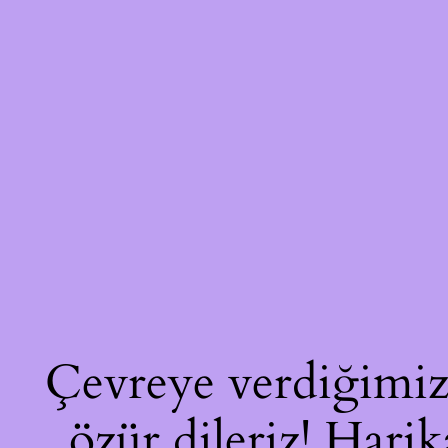
Çevreye verdiğimiz 
özür dileriz! Harik