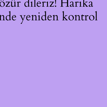
özür dileriz! Harika
çinde yeniden kontrol