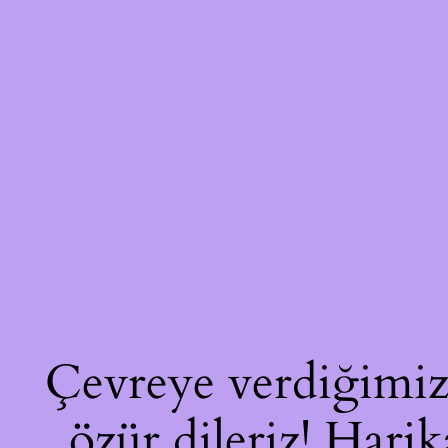
Çevreye verdiğimiz 
özür dileriz! Harik