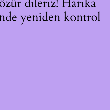
özür dileriz! Harika
çinde yeniden kontrol