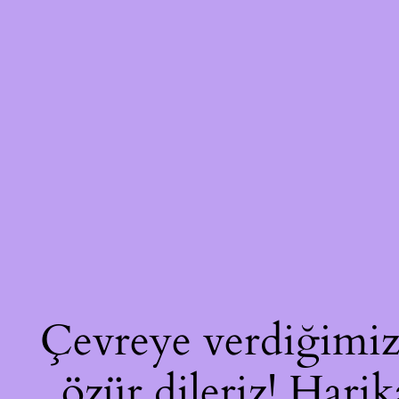
Çevreye verdiğimiz 
özür dileriz! Harik