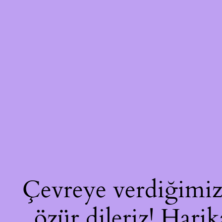
Çevreye verdiğimiz 
özür dileriz! Harik