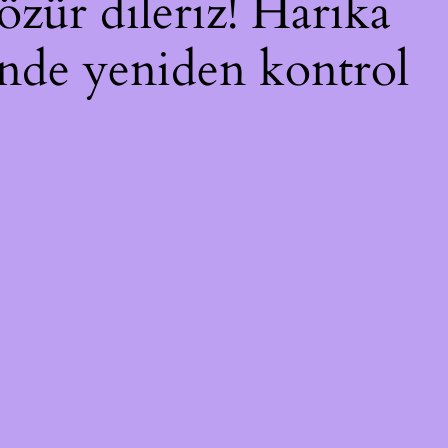
özür dileriz! Harika
çinde yeniden kontrol