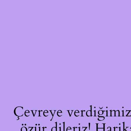
Çevreye verdiğimiz 
özür dileriz! Harik