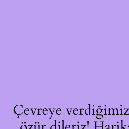
Çevreye verdiğimiz 
özür dileriz! Harik