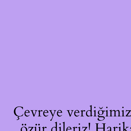
Çevreye verdiğimiz 
özür dileriz! Harik