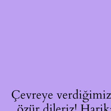
Çevreye verdiğimiz 
özür dileriz! Harik