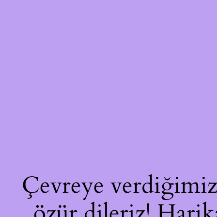
Çevreye verdiğimiz 
özür dileriz! Harik