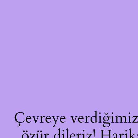
Çevreye verdiğimiz 
özür dileriz! Harik