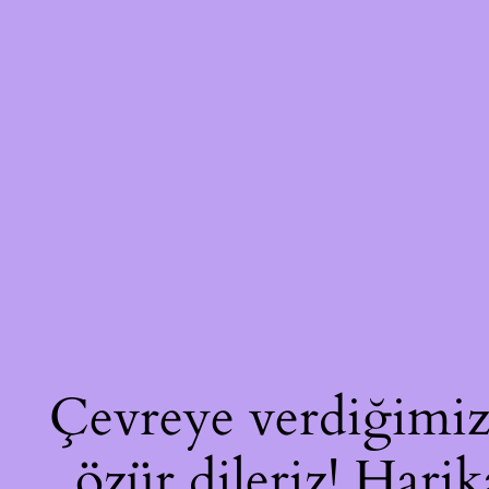
Çevreye verdiğimiz 
özür dileriz! Harik