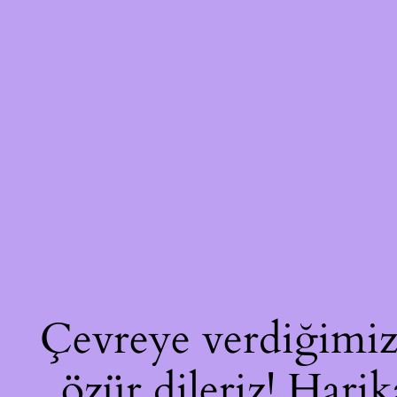
Çevreye verdiğimiz 
özür dileriz! Harik