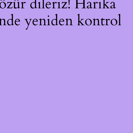
özür dileriz! Harika
çinde yeniden kontrol