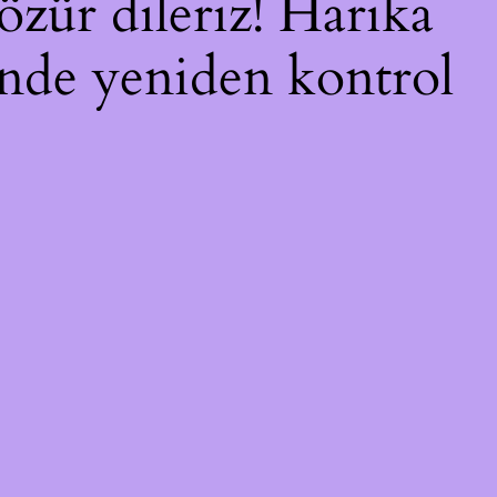
özür dileriz! Harika
çinde yeniden kontrol