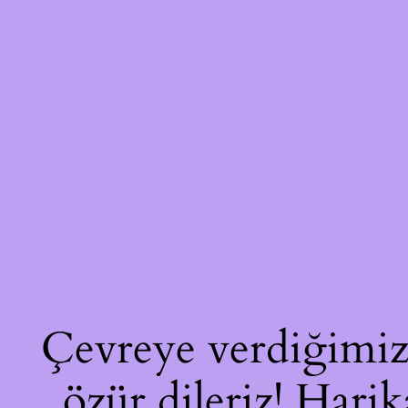
Çevreye verdiğimiz 
özür dileriz! Harik