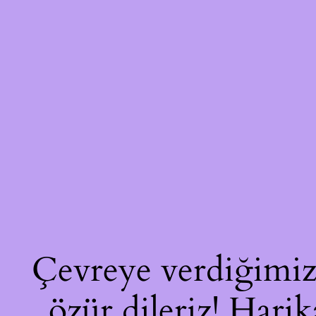
Çevreye verdiğimiz 
özür dileriz! Harik