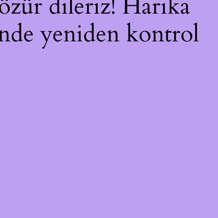
özür dileriz! Harika
çinde yeniden kontrol