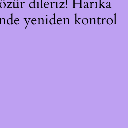
özür dileriz! Harika
çinde yeniden kontrol